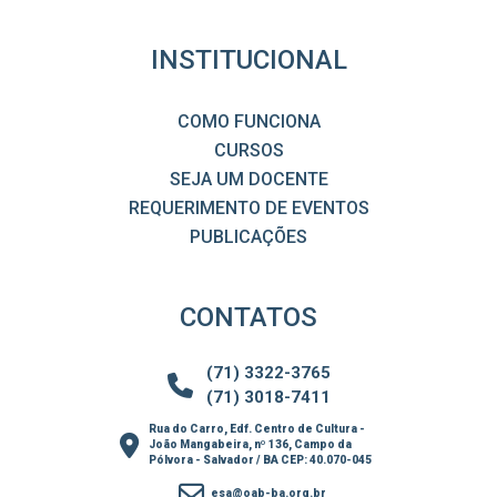
INSTITUCIONAL
COMO FUNCIONA
CURSOS
SEJA UM DOCENTE
REQUERIMENTO DE EVENTOS
PUBLICAÇÕES
CONTATOS
(71) 3322-3765
(71) 3018-7411
Rua do Carro, Edf. Centro de Cultura -
João Mangabeira, nº 136, Campo da
Pólvora - Salvador / BA CEP: 40.070-045
esa@oab-ba.org.br