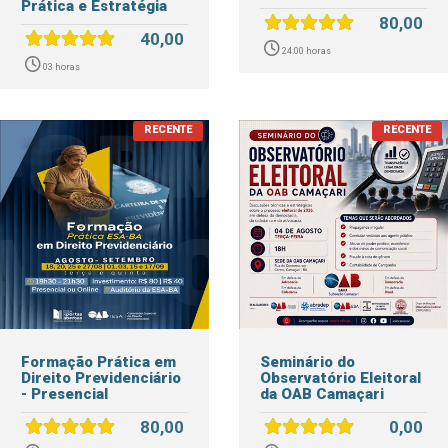
Prática e Estratégia
80,00
40,00
24:00 horas
03 horas
Formação Prática em
Seminário do
Direito Previdenciário
Observatório Eleitoral
- Presencial
da OAB Camaçari
80,00
0,00