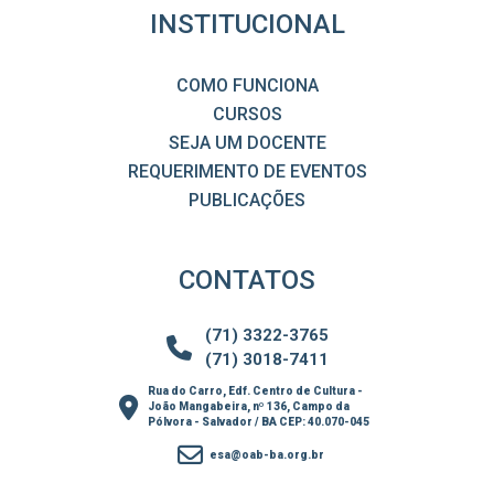
INSTITUCIONAL
COMO FUNCIONA
CURSOS
SEJA UM DOCENTE
REQUERIMENTO DE EVENTOS
PUBLICAÇÕES
CONTATOS
(71) 3322-3765
(71) 3018-7411
Rua do Carro, Edf. Centro de Cultura -
João Mangabeira, nº 136, Campo da
Pólvora - Salvador / BA CEP: 40.070-045
esa@oab-ba.org.br