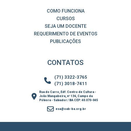
COMO FUNCIONA
CURSOS
SEJA UM DOCENTE
REQUERIMENTO DE EVENTOS
PUBLICAÇÕES
CONTATOS
(71) 3322-3765
(71) 3018-7411
Rua do Carro, Edf. Centro de Cultura -
João Mangabeira, nº 136, Campo da
Pólvora - Salvador / BA CEP: 40.070-045
esa@oab-ba.org.br